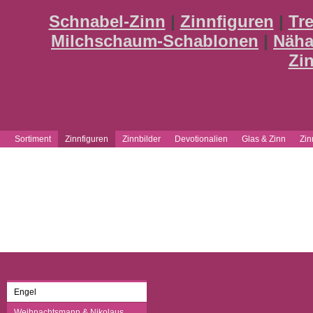
Schnabel-Zinn
|
Zinnfiguren
|
Tr
Milchschaum-Schablonen
|
Näha
Zi
Sortiment
Zinnfiguren
Zinnbilder
Devotionalien
Glas & Zinn
Zi
Engel
Weihnachtsmann & Nikolaus