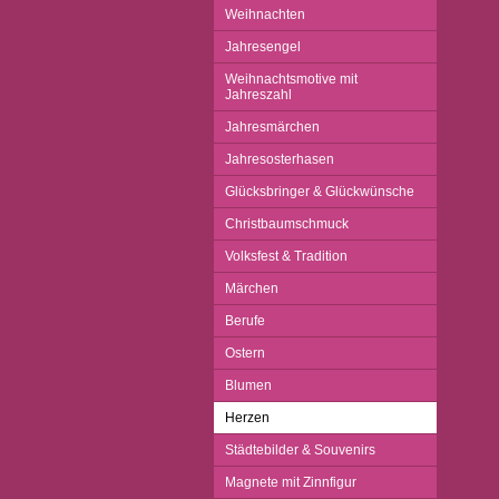
Weihnachten
Jahresengel
Weihnachtsmotive mit
Jahreszahl
Jahresmärchen
Jahresosterhasen
Glücksbringer & Glückwünsche
Christbaumschmuck
Volksfest & Tradition
Märchen
Berufe
Ostern
Blumen
Herzen
Städtebilder & Souvenirs
Magnete mit Zinnfigur