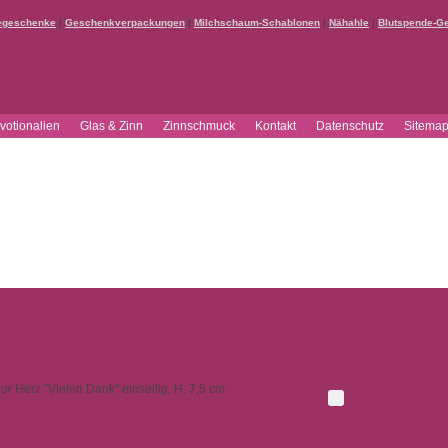
egeschenke
|
Geschenkverpackungen
|
Milchschaum-Schablonen
|
Nähahle
|
Blutspende-G
votionalien
Glas & Zinn
Zinnschmuck
Kontakt
Datenschutz
Sitema
gur Herz "Vielen Dank" einseitig, H: 7,5 cm