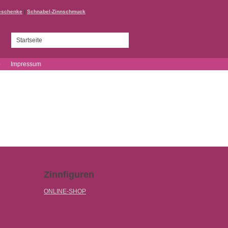
eschenke
|
Schnabel-Zinnschmuck
Startseite
p
Impressum
Zinnfiguren
ONLINE-SHOP