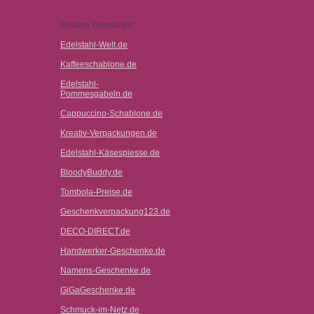
Weitere Webseiten:
Edelstahl-Welt.de
Kaffeeschablone.de
Edelstahl-
Pommesgabeln.de
Cappuccino-Schablone.de
Kreativ-Verpackungen.de
Edelstahl-Käsespiesse.de
BloodyBuddy.de
Tombola-Preise.de
Geschenkverpackung123.de
DECO-DIRECT.de
Handwerker-Geschenke.de
Namens-Geschenke.de
GiGaGeschenke.de
Schmuck-im-Netz.de