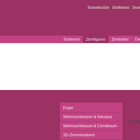
Schnabel-Zinn
|
Zinnfiguren
|
Treu
Sortiment
Zinnfiguren
Zinnbilder
De
Engel
Weihnachtsmann & Nikolaus
Zinnfi
Weihnachtsbaum & Christbaum
3D-Zinnminiaturen