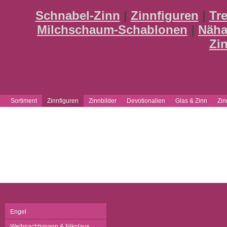
Schnabel-Zinn
|
Zinnfiguren
|
Tr
Milchschaum-Schablonen
|
Näha
Zi
Sortiment
Zinnfiguren
Zinnbilder
Devotionalien
Glas & Zinn
Zi
Engel
Weihnachtsmann & Nikolaus