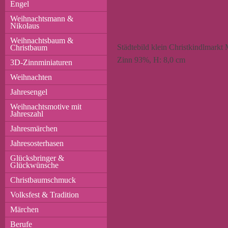
Engel
Weihnachtsmann &
Nikolaus
Weihnachtsbaum &
Städtebild klein Christkindlmarkt 
Christbaum
Zinn 93%, H: 8,0 cm
3D-Zinnminiaturen
Weihnachten
Jahresengel
Weihnachtsmotive mit
Jahreszahl
Jahresmärchen
Jahresosterhasen
Glücksbringer &
Glückwünsche
Christbaumschmuck
Volksfest & Tradition
Märchen
Berufe